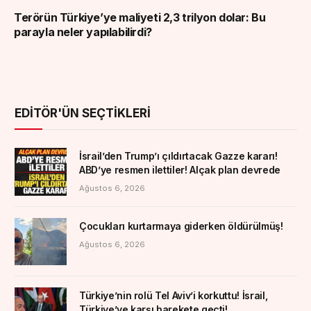
Terörün Türkiye’ye maliyeti 2,3 trilyon dolar: Bu
parayla neler yapılabilirdi?
EDITÖR'ÜN SEÇTIKLERI
İsrail’den Trump’ı çıldırtacak Gazze kararı!
ABD’ye resmen ilettiler! Alçak plan devrede
Ağustos 6, 2026
Çocukları kurtarmaya giderken öldürülmüş!
Ağustos 6, 2026
Türkiye’nin rolü Tel Aviv’i korkuttu! İsrail,
Türkiye’ye karşı harekete geçti!