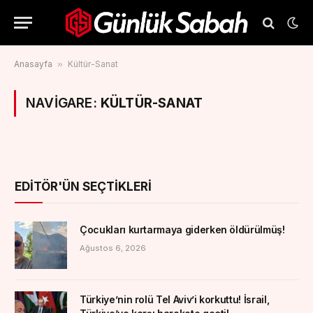
Anasayfa
»
Kültür-Sanat
NAVIGARE:
KÜLTÜR-SANAT
EDITÖR'ÜN SEÇTIKLERI
Çocukları kurtarmaya giderken öldürülmüş!
Ağustos 6, 2026
Türkiye’nin rolü Tel Aviv’i korkuttu! İsrail,