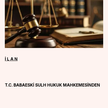
İ L A N
T.C. BABAESKİ SULH HUKUK MAHKEMESİNDEN