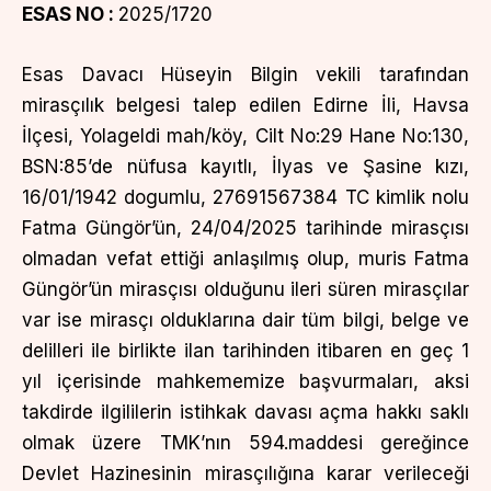
ESAS NO :
2025/1720
Esas Davacı Hüseyin Bilgin vekili tarafından
mirasçılık belgesi talep edilen Edirne İli, Havsa
İlçesi, Yolageldi mah/köy, Cilt No:29 Hane No:130,
BSN:85’de nüfusa kayıtlı, İlyas ve Şasine kızı,
16/01/1942 dogumlu, 27691567384 TC kimlik nolu
Fatma Güngör’ün, 24/04/2025 tarihinde mirasçısı
olmadan vefat ettiği anlaşılmış olup, muris Fatma
Güngör’ün mirasçısı olduğunu ileri süren mirasçılar
var ise mirasçı olduklarına dair tüm bilgi, belge ve
delilleri ile birlikte ilan tarihinden itibaren en geç 1
yıl içerisinde mahkememize başvurmaları, aksi
takdirde ilgililerin istihkak davası açma hakkı saklı
olmak üzere TMK’nın 594.maddesi gereğince
Devlet Hazinesinin mirasçılığına karar verileceği