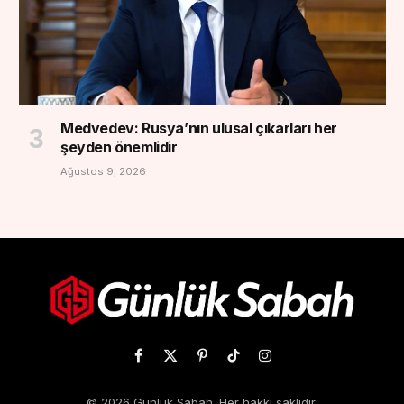
Medvedev: Rusya’nın ulusal çıkarları her
şeyden önemlidir
Ağustos 9, 2026
Facebook
X
Pinterest
TikTok
Instagram
(Twitter)
© 2026 Günlük Sabah. Her hakkı saklıdır.