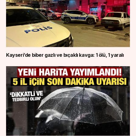
Kayseri’de biber gazlı ve bıçaklı kavga: 1 ölü, 1 yaralı