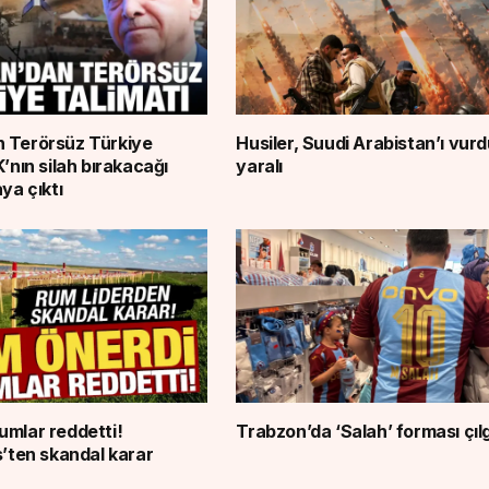
 Terörsüz Türkiye
Husiler, Suudi Arabistan’ı vurdu
K’nın silah bırakacağı
yaralı
aya çıktı
umlar reddetti!
Trabzon’da ‘Salah’ forması çılgı
s’ten skandal karar