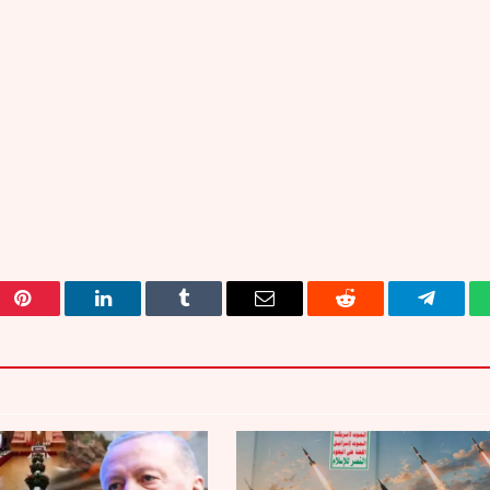
Pinterest
LinkedIn
Tumblr
Email
Reddit
Telegra