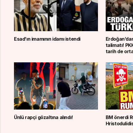
Esad’ın imamının idamı istendi
Erdoğan’dan
talimatı! PK
tarih de ort
Ünlü rapçi gözaltına alındı!
BM önerdi R
Hristodulidi