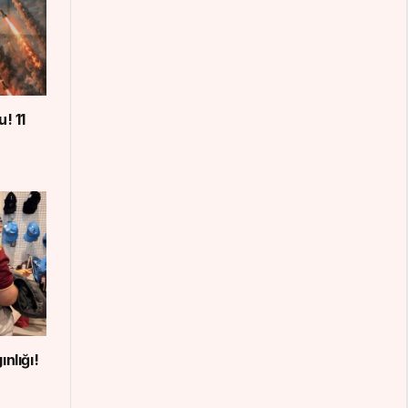
! 11
nlığı!