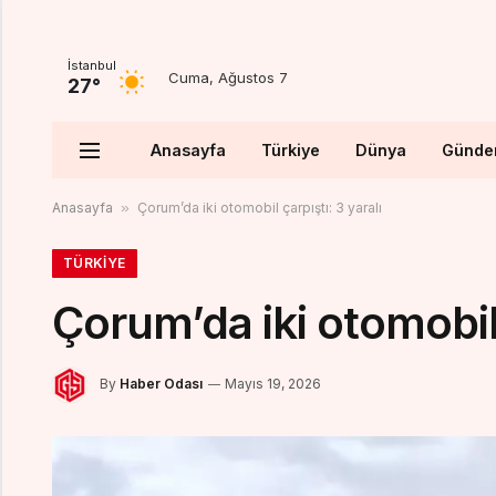
İstanbul
Cuma, Ağustos 7
27°
Anasayfa
Türkiye
Dünya
Günd
Anasayfa
»
Çorum’da iki otomobil çarpıştı: 3 yaralı
TÜRKIYE
Çorum’da iki otomobil 
By
Haber Odası
Mayıs 19, 2026