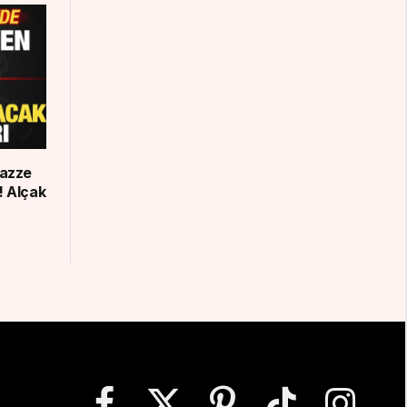
Gazze
! Alçak