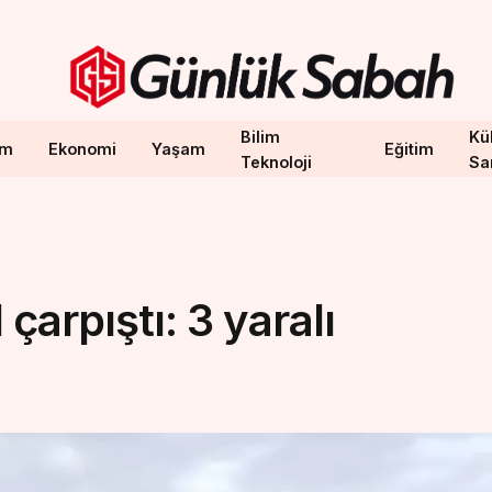
Bilim
Kül
em
Ekonomi
Yaşam
Eğitim
Teknoloji
Sa
çarpıştı: 3 yaralı