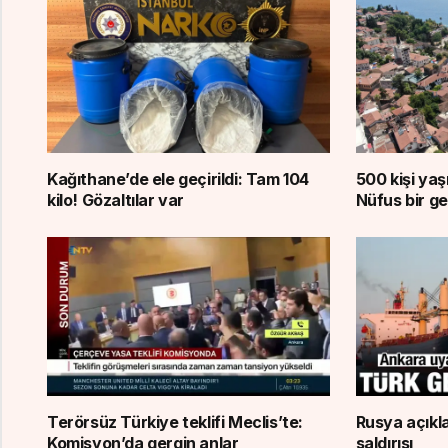
Kağıthane’de ele geçirildi: Tam 104
500 kişi yaşı
kilo! Gözaltılar var
Nüfus bir ge
Terörsüz Türkiye teklifi Meclis’te:
Rusya açıkl
Komisyon’da gergin anlar
saldırısı