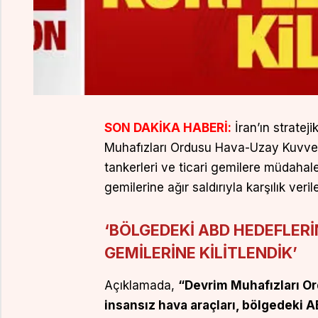
SON DAKİKA HABERİ:
İran’ın stratej
Muhafızları Ordusu Hava-Uzay Kuvvetl
tankerleri ve ticari gemilere müdaha
gemilerine ağır saldırıyla karşılık veri
‘BÖLGEDEKİ ABD HEDEFLER
GEMİLERİNE KİLİTLENDİK’
Açıklamada,
“Devrim Muhafızları O
insansız hava araçları, bölgedeki 