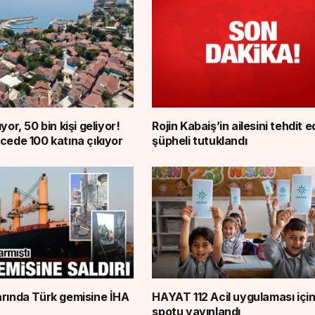
yor, 50 bin kişi geliyor!
Rojin Kabaiş’in ailesini tehdit 
cede 100 katına çıkıyor
şüpheli tutuklandı
arında Türk gemisine İHA
HAYAT 112 Acil uygulaması içi
spotu yayınlandı