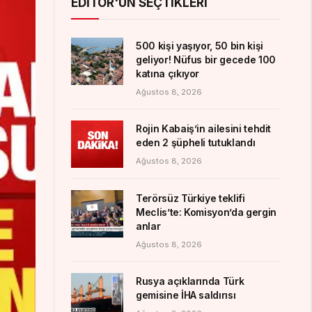
EDITÖR'ÜN SEÇTIKLERI
500 kişi yaşıyor, 50 bin kişi
geliyor! Nüfus bir gecede 100
katına çıkıyor
Ağustos 8, 2026
Rojin Kabaiş’in ailesini tehdit
eden 2 şüpheli tutuklandı
Ağustos 8, 2026
Terörsüz Türkiye teklifi
Meclis’te: Komisyon’da gergin
anlar
Ağustos 8, 2026
Rusya açıklarında Türk
gemisine İHA saldırısı