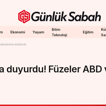
Bilim
Kül
em
Ekonomi
Yaşam
Eğitim
Teknoloji
Sa
lkelerine kilitlendi
ka duyurdu! Füzeler ABD 