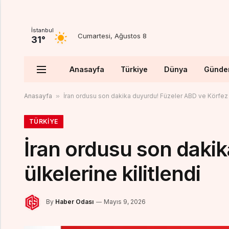
İstanbul
Cumartesi, Ağustos 8
31°
Anasayfa
Türkiye
Dünya
Günd
Anasayfa
»
İran ordusu son dakika duyurdu! Füzeler ABD ve Körfez ü
TÜRKIYE
İran ordusu son daki
ülkelerine kilitlendi
By
Haber Odası
Mayıs 9, 2026