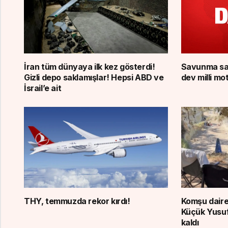
İran tüm dünyaya ilk kez gösterdi!
Savunma sana
Gizli depo saklamışlar! Hepsi ABD ve
dev milli mot
İsrail’e ait
THY, temmuzda rekor kırdı!
Komşu daired
Küçük Yusuf’
kaldı