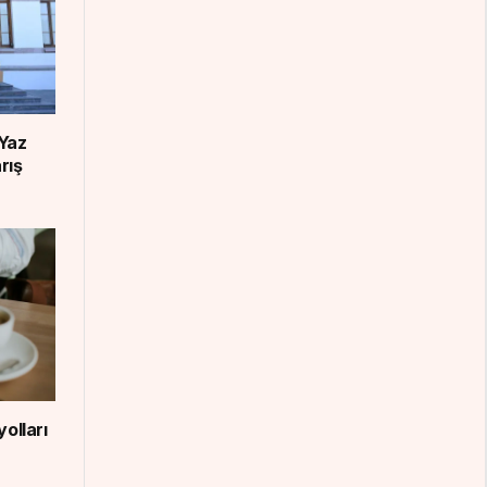
Yaz
rış
olları