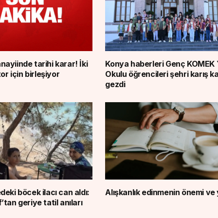
yiinde tarihi karar! İki
Konya haberleri Genç KOMEK 
or için birleşiyor
Okulu öğrencileri şehri karış ka
gezdi
eki böcek ilacı can aldı:
Alışkanlık edinmenin önemi ve y
tan geriye tatil anıları