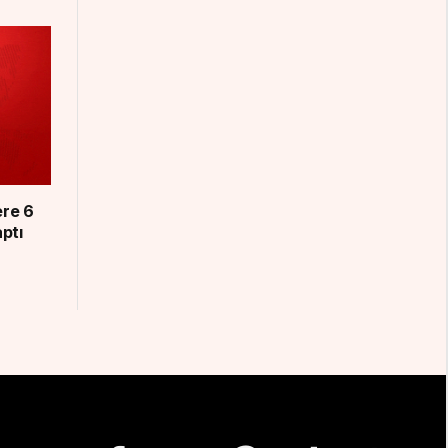
ere 6
aptı