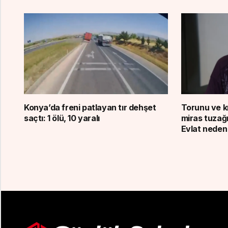
Konya’da freni patlayan tır dehşet
Torunu ve kı
saçtı: 1 ölü, 10 yaralı
miras tuzağı
Evlat neden