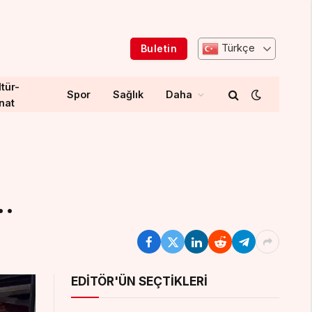
Türkçe
Buletin
tür-
Spor
Sağlık
Daha
nat
…
EDITÖR'ÜN SEÇTIKLERI