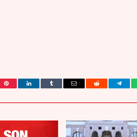
Pinterest
LinkedIn
Tumblr
Email
Reddit
Telegra