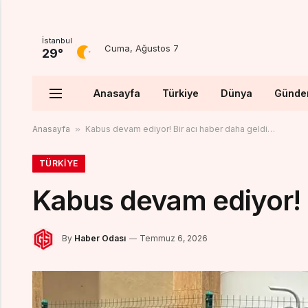
İstanbul
Cuma, Ağustos 7
29°
Anasayfa
Türkiye
Dünya
Günd
Anasayfa
»
Kabus devam ediyor! Bir acı haber daha geldi…
TÜRKIYE
Kabus devam ediyor! 
By
Haber Odası
Temmuz 6, 2026