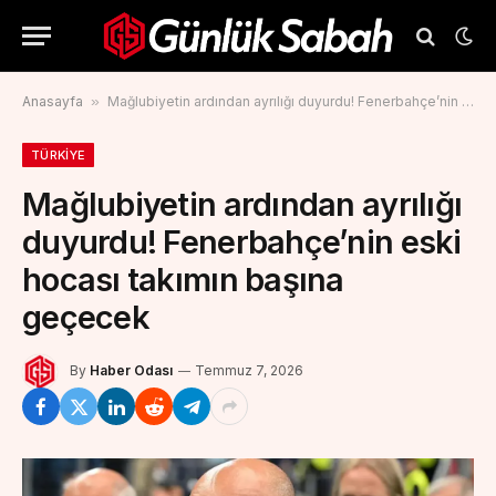
Anasayfa
»
Mağlubiyetin ardından ayrılığı duyurdu! Fenerbahçe’nin eski hocası takımın başına geçecek
TÜRKIYE
Mağlubiyetin ardından ayrılığı
duyurdu! Fenerbahçe’nin eski
hocası takımın başına
geçecek
By
Haber Odası
Temmuz 7, 2026