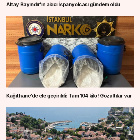
Altay Bayındır’ın akıcı İspanyolcası gündem oldu
Kağıthane’de ele geçirildi: Tam 104 kilo! Gözaltılar var