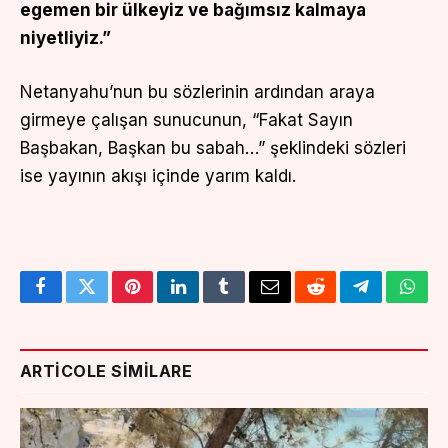
egemen bir ülkeyiz ve bağımsız kalmaya
niyetliyiz.”
Netanyahu’nun bu sözlerinin ardından araya
girmeye çalışan sunucunun, “Fakat Sayın
Başbakan, Başkan bu sabah…” şeklindeki sözleri
ise yayının akışı içinde yarım kaldı.
Facebook
Twitter
Pinterest
LinkedIn
Tumblr
Email
Reddit
Telegram
What
ARTICOLE SIMILARE