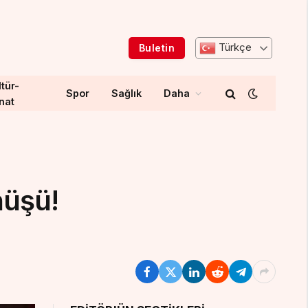
Türkçe
Buletin
tür-
Spor
Sağlık
Daha
nat
nüşü!