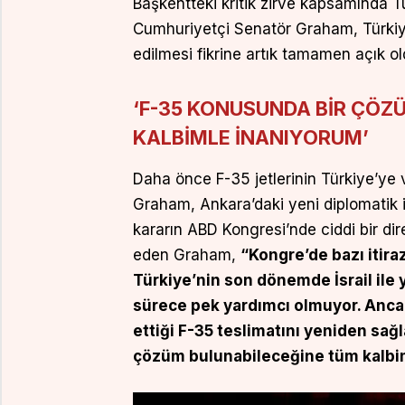
Başkentteki kritik zirve kapsamında T
Cumhuriyetçi Senatör Graham, Türkiye
edilmesi fikrine artık tamamen açık ol
‘F-35 KONUSUNDA BİR ÇÖZ
KALBİMLE İNANIYORUM’
Daha önce F-35 jetlerinin Türkiye’ye 
Graham, Ankara’daki yeni diplomatik 
kararın ABD Kongresi’nde ciddi bir dir
eden Graham,
“Kongre’de bazı itirazl
Türkiye’nin son dönemde İsrail ile 
sürece pek yardımcı olmuyor. Anca
ettiği F-35 teslimatını yeniden sağl
çözüm bulunabileceğine tüm kalbi