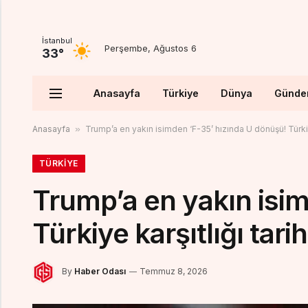
İstanbul
Perşembe, Ağustos 6
33°
Anasayfa
Türkiye
Dünya
Günd
Anasayfa
»
Trump’a en yakın isimden ‘F-35’ hızında U dönüşü! Türkiye 
TÜRKIYE
Trump’a en yakın isim
Türkiye karşıtlığı tarih
By
Haber Odası
Temmuz 8, 2026