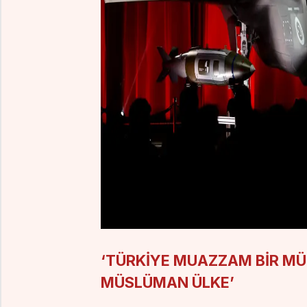
‘TÜRKİYE MUAZZAM BİR MÜ
MÜSLÜMAN ÜLKE’