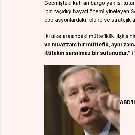
Geçmişteki katı ambargo yanlısı tutum
için taşıdığı hayati önemi yineleyen 
operasyonlardaki rolüne ve stratejik ağ
İki ülke arasındaki müttefiklik ilişki
ve muazzam bir müttefik, aynı zam
ittifakın sarsılmaz bir sütunudur.”
if
ABD’l