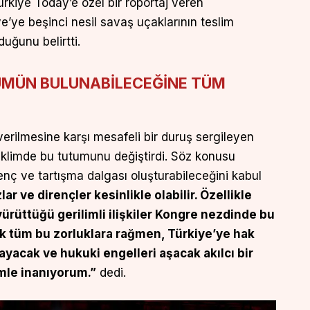
ürkiye Today’e özel bir röportaj veren
’ye beşinci nesil savaş uçaklarının teslim
duğunu belirtti.
ÜMÜN BULUNABİLECEĞİNE TÜM
verilmesine karşı mesafeli bir duruş sergileyen
iklimde bu tutumunu değiştirdi. Söz konusu
enç ve tartışma dalgası oluşturabileceğini kabul
ar ve dirençler kesinlikle olabilir. Özellikle
yürüttüğü gerilimli ilişkiler Kongre nezdinde bu
k tüm bu zorluklara rağmen, Türkiye’ye hak
ayacak ve hukuki engelleri aşacak akılcı bir
mle inanıyorum.”
dedi.