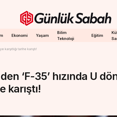
Bilim
Kül
em
Ekonomi
Yaşam
Eğitim
Teknoloji
Sa
karşıtlığı tarihe karıştı!
den ‘F-35’ hızında U dö
e karıştı!