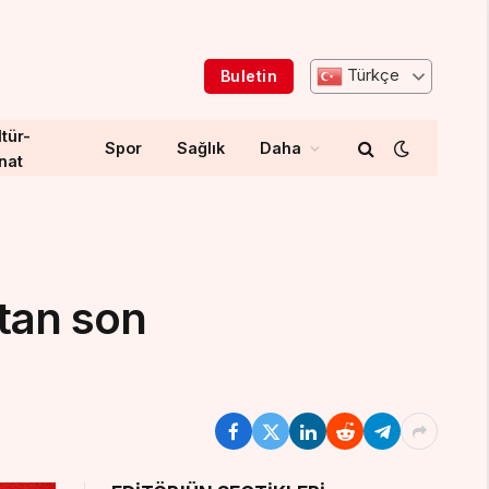
Türkçe
Buletin
tür-
Spor
Sağlık
Daha
nat
tan son