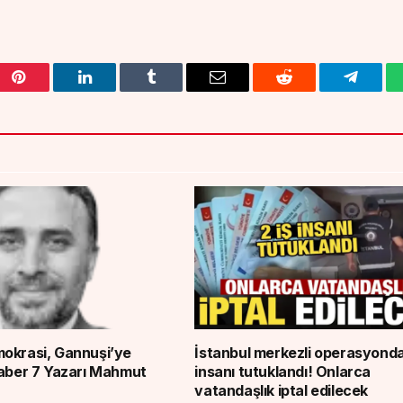
Pinterest
LinkedIn
Tumblr
Email
Reddit
Telegra
okrasi, Gannuşi’ye
İstanbul merkezli operasyonda
Haber 7 Yazarı Mahmut
insanı tutuklandı! Onlarca
vatandaşlık iptal edilecek