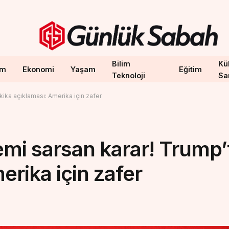
Bilim
Kül
em
Ekonomi
Yaşam
Eğitim
Teknoloji
Sa
ika açıklaması: Amerika için zafer
mi sarsan karar! Trump’
erika için zafer