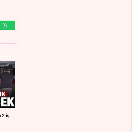
m
WhatsApp
 2 iş