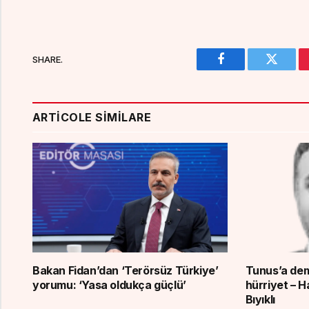
SHARE.
Facebook
Twitter
ARTICOLE SIMILARE
Bakan Fidan’dan ‘Terörsüz Türkiye’
Tunus’a dem
yorumu: ‘Yasa oldukça güçlü’
hürriyet – 
Bıyıklı