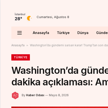
İstanbul
Cumartesi, Ağustos 8
28°
Anasayfa
Türkiye
Dünya
Günd
Anasayfa
»
Washington’da gündemi sarsan karar! Trump’tan son dak
TÜRKIYE
Washington’da günde
dakika açıklaması: Am
By
Haber Odası
Mayıs 8, 2026