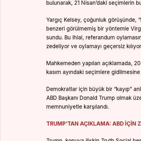
bulunarak, 21 Nisan’daki seçimlerin bu y
Yargıç Kelsey, çoğunluk görüşünde, “E
benzeri görülmemiş bir yöntemle Virgi
sundu. Bu ihlal, referandum oylamasın
zedeliyor ve oylamayı geçersiz kılıyor.
Mahkemeden yapılan açıklamada, 2021 
kasım ayındaki seçimlere gidilmesine ka
Demokratlar için büyük bir “kayıp” a
ABD Başkanı Donald Trump olmak üzer
memnuniyetle karşılandı.
TRUMP’TAN AÇIKLAMA: ABD İÇİN 
Trump, konuya ilişkin Truth Social hes