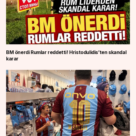
BM önerdi Rumlar reddetti! Hristodulidis’ten skandal
karar