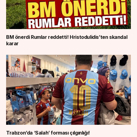
BM önerdi Rumlar reddetti! Hristodulidis’ten skandal
karar
Trabzon’da ‘Salah’ forması çılgınlığı!