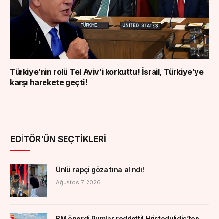
Türkiye’nin rolü Tel Aviv’i korkuttu! İsrail, Türkiye’ye
karşı harekete geçti!
EDITÖR'ÜN SEÇTIKLERI
Ünlü rapçi gözaltına alındı!
Ağustos 7, 2026
BM önerdi Rumlar reddetti! Hristodulidis’ten