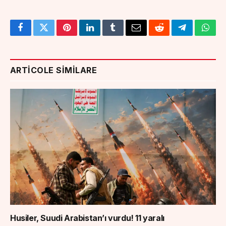
Facebook
Twitter
Pinterest
LinkedIn
Tumblr
Email
Reddit
Telegram
What
ARTICOLE SIMILARE
Husiler, Suudi Arabistan’ı vurdu! 11 yaralı